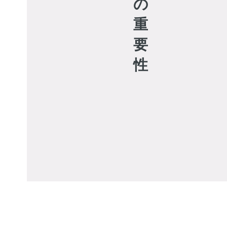
の
重
要
性