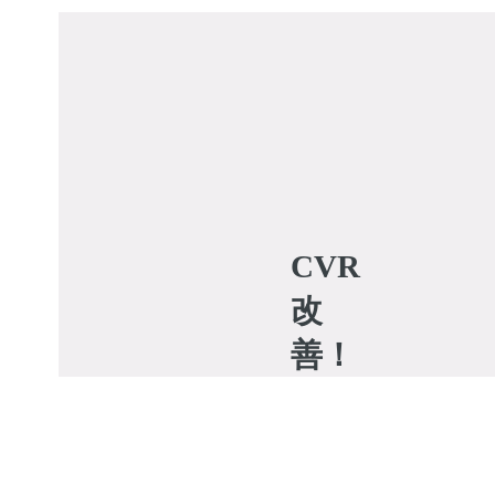
CVR
改
善！
5
つ
の