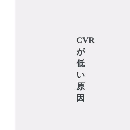
CVR
が
低
い
原
因